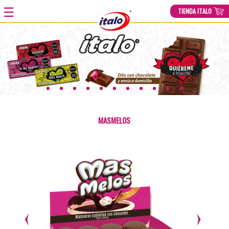
☰
TIENDA ITALO
HOME
»
PRODUCTOS
»
MASMELOS CUB CHOC DX24
MASMELOS