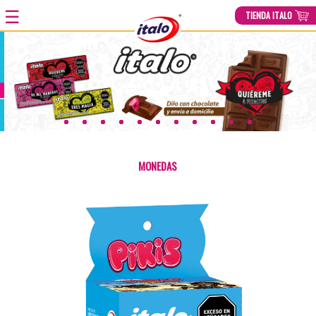
☰
TIENDA ITALO
HOME
»
PRODUCTOS
»
MONEDAS DE CHOCOLATE X 60UND
MONEDAS