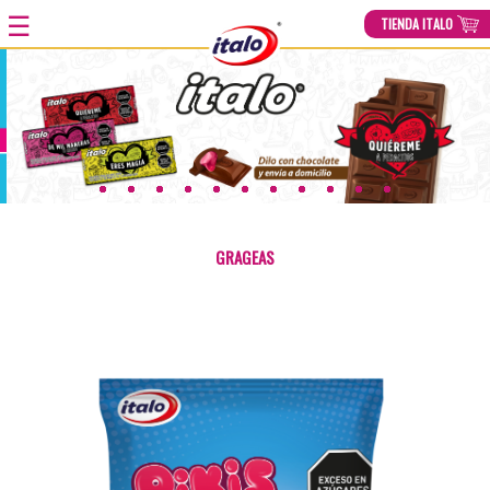
☰
TIENDA ITALO
HOME
»
PRODUCTOS
»
HUEVOS BX2
GRAGEAS