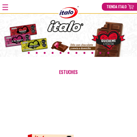
☰
TIENDA ITALO
HOME
»
PRODUCTOS
»
CHOCOLATE CON RELLENO LIQUIDO DE FRUTA.
VALENTÍN X12UND
ESTUCHES