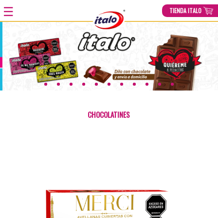
☰
TIENDA ITALO
HOME
»
PRODUCTOS
»
AVELLANAS MERCI
CHOCOLATINES